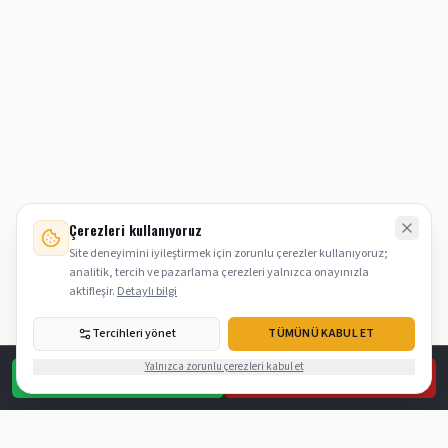
Çerezleri kullanıyoruz
Site deneyimini iyileştirmek için zorunlu çerezler kullanıyoruz;
analitik, tercih ve pazarlama çerezleri yalnızca onayınızla
aktifleşir.
Detaylı bilgi
Tercihleri yönet
TÜMÜNÜ KABUL ET
Yalnızca zorunlu çerezleri kabul et
WHATSAPP
ARA