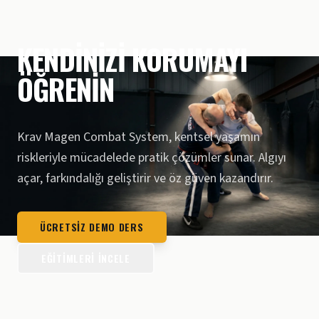
KENDINIZI KORUMAYI
ÖĞRENIN
Krav Magen Combat System, kentsel yaşamın
riskleriyle mücadelede pratik çözümler sunar. Algıyı
açar, farkındalığı geliştirir ve öz güven kazandırır.
ÜCRETSIZ DEMO DERS
EĞITIMLERI İNCELE